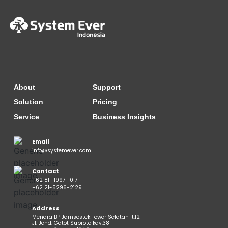
About
Support
Solution
Pricing
Service
Business Insights
Email
info@systemever.com
Contact
+62 811-1997-1017
+62 21-5296-2129
Address
Menara BP Jamsostek Tower Selatan lt.12
Jl. Jend. Gatot Subroto kav.38