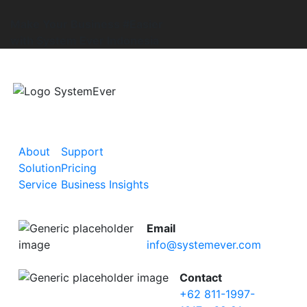
Make Your Business #Easier
with System Ever Indonesia
About
Support
Solution
Pricing
Service
Business Insights
Email
info@systemever.com
Contact
+62 811-1997-