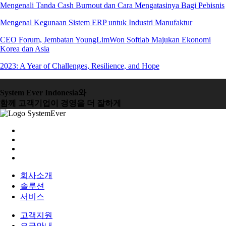
Mengenali Tanda Cash Burnout dan Cara Mengatasinya Bagi Pebisnis
Mengenal Kegunaan Sistem ERP untuk Industri Manufaktur
CEO Forum, Jembatan YoungLimWon Softlab Majukan Ekonomi
Korea dan Asia
2023: A Year of Challenges, Resilience, and Hope
System Ever Indonesia와
함께 고객기업이 경영을 더 잘하게
회사소개
솔루션
서비스
고객지원
요금안내