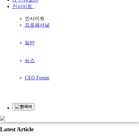
홈페이지
인사이트
일반
인사이트
프로페셔널
인사이트
일반
프로페셔널
뉴스
CEO Forum
일반
Business Insights
뉴스
Younglimwon Soft Lab Tops Korean Quality Satisfaction Index with
Industry ERP
CEO Forum
Highlights
see all >
Popular
한국어
see all >
Latest Article