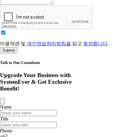
이용약관 및
개인정보처리방침을
읽고
동의합니다
Submit
Talk to Our Consultant
Upgrade Your Business with
SystemEver & Get Exclusive
Benefit!
Name
Title
Phone
+62