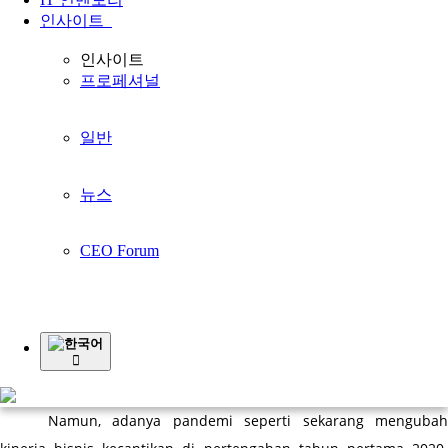
홈페이지
Article
3+ Elemen Sistem ERP Manajemen Inventory Bagi
인사이트
Bisnis Kosmetik
인사이트
Article
프로페셔널
일반
3+ Elemen Sistem ERP Manajemen Inventory Bagi
Bisnis Kosmetik
뉴스
CEO Forum
Saat ini Indonesia bisa dikatakan mempunyai produk-
produk yang ternama di dalam bisnis kecantikan. Industri 
kosmetik yang dimaksud adalah meliputi produk kosmetik (make-
up), skin care (perawatan kulit), perawatan diri, dan wewangian. 
한국어
Sepanjang tahun 2019, industri kecantikan sendiri bisa mencatat 
pertumbuhan hampir mencapai angka 6%.
Namun, adanya pandemi seperti sekarang mengubah 