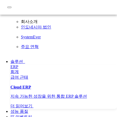
회사소개
회사소개
인도네시아 법인
SystemEver
주요 연혁
솔루션
ERP
회계
급여
근태
Cloud ERP
지속 가능한 성장을 위한 통합 ERP 솔루션
더 읽어보기
성능 품질
IT 인벤토리