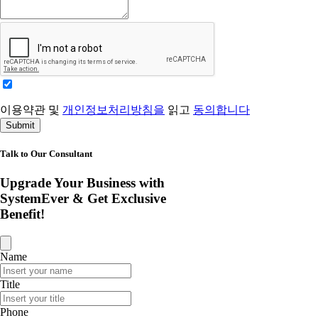
이용약관 및
개인정보처리방침을
읽고
동의합니다
Submit
Talk to Our Consultant
Upgrade Your Business with
SystemEver & Get Exclusive
Benefit!
Name
Title
Phone