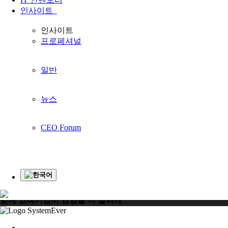
인사이트
홈페이지
인사이트
Article
인사이트
How to Survive Post- Pandemic : Pendekatan Bisnis dan Individu
프로페셔널
Younglimwon Soft Lab Tops Korean Quality Satisfaction Index with 
일반
Analisis Rasio Keuangan : Pengertian, Tujuan dan Jenis
Faktur Pajak: Definisi, Persyaratan, Mekanisme, dan Sanksi
뉴스
SystemEver Manufacturing : IT Inventory Kawasan Berikat
Tahapan-tahapan dalam Proses Penganggaran yang Tepat dalam Suatu 
CEO Forum
1
한국어
System Ever Indonesia와
함께 고객기업이 경영을 더 잘하게