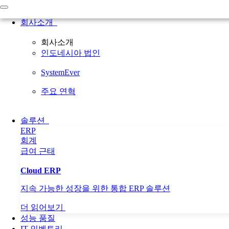
Home
회사소개
회사소개
회사소개
인도네시아 법인
인도네시아 법인
SystemEver
주요 연혁
SystemEver
솔루션
ERP
주요 연혁
회계
급여
근태
솔루션
성능 품질
ERP
IT 인벤토리
회계
인사이트
급여
근태
프로페셔널
일반
Cloud ERP
뉴스
지속 가능한 성장을 위한 통합 ERP 솔루션
CEO Forum
Language
KOR
더 읽어보기
English
성능 품질
Korea
Need Help?
Call Us
IT 인벤토리