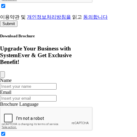
이용약관 및
개인정보처리방침을
읽고
동의합니다
Submit
Download Brochure
Upgrade Your Business with
SystemEver & Get Exclusive
Benefit!
Name
Email
Brochure Language