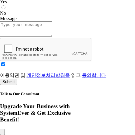
Yes
No
Message
이용약관 및
개인정보처리방침을
읽고
동의합니다
Submit
Talk to Our Consultant
Upgrade Your Business with
SystemEver & Get Exclusive
Benefit!