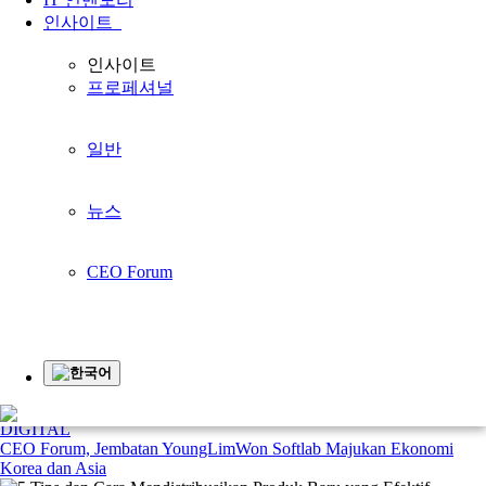
홈페이지
인사이트
Article
인사이트
Digital
인사이트
프로페셔널
DIGITAL
AI dan ERP: Solusi untuk Memberikan Kemudahan
일반
DIGITAL
뉴스
Peta Digital Indonesia 2021-2024, UKM Bakal Go Digitalisasi Bisnis
CEO Forum
DIGITAL
Penerapan Transformasi Digital pada Green-Cos Lewat ERP
SystemEver
DIGITAL
Teknologi yang Berkembang di Tengah Krisis Corona
한국어
DIGITAL
CEO Forum, Jembatan YoungLimWon Softlab Majukan Ekonomi
Korea dan Asia