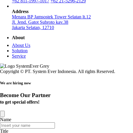
+62 811-1997-1017
+62 21-5296-2129
Address
Menara BP Jamsostek Tower Selatan lt.12
Jl. Jend. Gatot Subroto kav.38
Jakarta Selatan, 12710
About
About Us
Solution
Service
Copyright © PT. System Ever Indonesia. All rights Reserved.
We are hiring now
Become Our Partner
to get special offers!
Name
Title