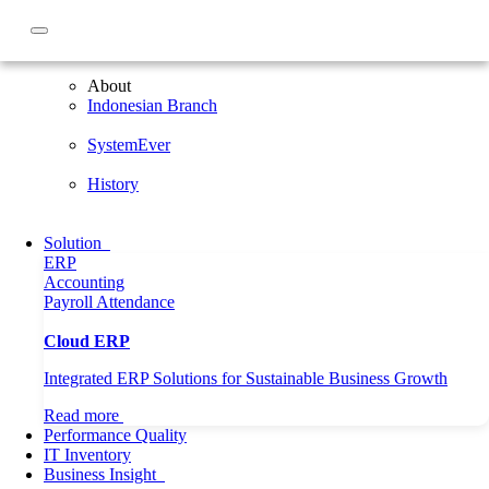
About
About
Indonesian Branch
SystemEver
History
Solution
ERP
Accounting
Payroll
Attendance
Cloud ERP
Integrated ERP Solutions for Sustainable Business Growth
Read more
Performance Quality
IT Inventory
Home
Article
Meningkatkan Kinerja Organisasi melalui Manajemen
Business Insight
Rantai Pasokan yang Efektif