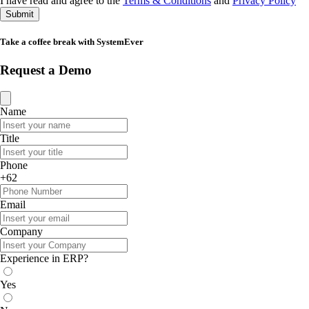
I have read and agree to the
Terms & Conditions
and
Privacy Policy
Submit
Take a coffee break with SystemEver
Request a Demo
Name
Title
Phone
+62
Email
Company
Experience in ERP?
Yes