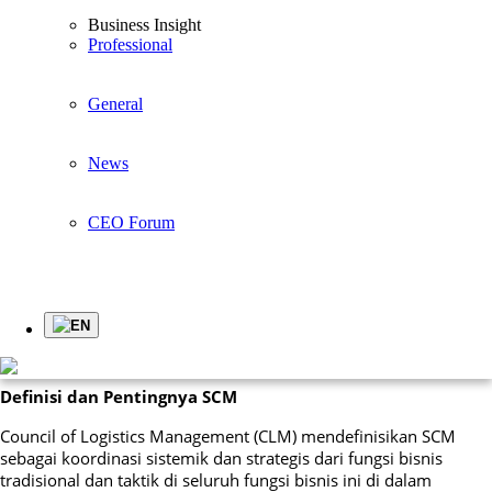
Business Insight
Article
Professional
General
Meningkatkan Kinerja Organisasi melalui
Manajemen Rantai Pasokan yang Efektif
News
Manajemen rantai pasokan (Supply Chain Management/SCM)
CEO Forum
yang efektif telah menjadi cara yang sangat berharga untuk
mendapatkan keunggulan kompetitif dan meningkatkan kinerja
organisasi. Persaingan saat ini tidak lagi terjadi antara organisasi,
tetapi di antara rantai pasokan. Dalam artikel ini, kita akan
membahas pentingnya praktik SCM, dimensi-dimensi utama
EN
yang berkontribusi terhadap keefektifan SCM, serta dampaknya
terhadap keunggulan kompetitif dan kinerja organisasi.
Definisi dan Pentingnya SCM
Council of Logistics Management (CLM) mendefinisikan SCM
sebagai koordinasi sistemik dan strategis dari fungsi bisnis
tradisional dan taktik di seluruh fungsi bisnis ini di dalam