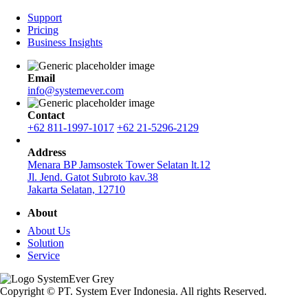
Support
Pricing
Business Insights
Email
info@systemever.com
Contact
+62 811-1997-1017
+62 21-5296-2129
Address
Menara BP Jamsostek Tower Selatan lt.12
Jl. Jend. Gatot Subroto kav.38
Jakarta Selatan, 12710
About
About Us
Solution
Service
Copyright © PT. System Ever Indonesia. All rights Reserved.