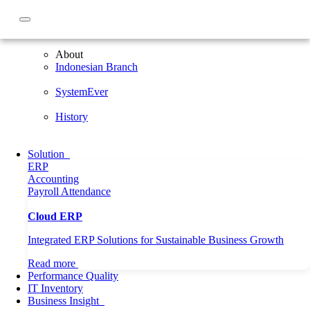
About
About
Indonesian Branch
SystemEver
History
Solution
ERP
Accounting
Payroll
Attendance
Cloud ERP
Integrated ERP Solutions for Sustainable Business Growth
Read more
Performance Quality
IT Inventory
Home
Article
Tips Bisnis Waralaba Bisa Bertahan di Kala Krisis
Business Insight
Corona