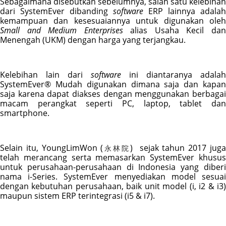
Sebagaimana disebutkan sebelumnya, salah satu kelebihan 
dari SystemEver dibanding 
software 
ERP lainnya adalah 
Small and Medium Enterprises
 alias Usaha Kecil dan
Menengah (UKM) dengan harga yang terjangkau.
Kelebihan lain dari 
software 
ini diantaranya adalah 
SystemEver® Mudah digunakan dimana saja dan kapan 
saja karena dapat diakses dengan menggunakan berbagai 
macam perangkat seperti PC, laptop, tablet dan 
smartphone. 
Selain itu, YoungLimWon (
)  sejak tahun 2017 juga
永林院
telah merancang serta memasarkan SystemEver khusus 
untuk perusahaan-perusahaan di Indonesia yang diberi 
nama i-Series. SystemEver menyediakan model sesuai 
dengan kebutuhan perusahaan, baik unit model (i, i2 & i3) 
maupun sistem ERP terintegrasi (i5 & i7).