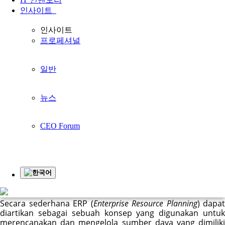
홈페이지
Article
Mengenal Apa itu Sistem ERP dan Kelebihannya
인사이트
Article
인사이트
프로페셔널
Mengenal Apa itu Sistem ERP dan Kelebihannya
일반
뉴스
Di era industri 4.0 penguasaan terhadap teknologi menjadi 
kebutuhan wajib bagi para pelaku bisnis. Apapun bisnis 
CEO Forum
yang dijalankan dan seberapa besar volume bisnis Anda 
butuh kehadiran teknologi untuk menggerakkannya. 
Disinilah pentingnya 
mengenal sistem ERP
 dan
mempraktikkannya dalam menjalankan perusahaan 
sehingga bisa maju berkembang.
한국어
Secara sederhana ERP (
Enterprise Resource Planning
) dapat 
diartikan sebagai sebuah konsep yang digunakan untuk 
merencanakan dan mengelola sumber daya yang dimiliki 