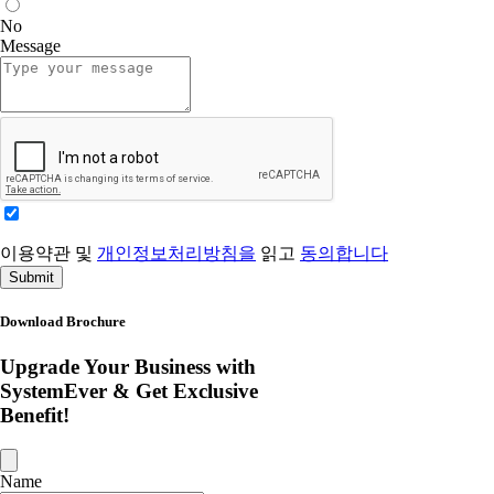
No
Message
이용약관 및
개인정보처리방침을
읽고
동의합니다
Submit
Download Brochure
Upgrade Your Business with
SystemEver & Get Exclusive
Benefit!
Name