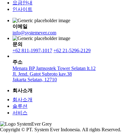
요금안내
인사이트
이메일
info@systemever.com
문의
+62 811-1997-1017
+62 21-5296-2129
주소
Menara BP Jamsostek Tower Selatan lt.12
Jl. Jend. Gatot Subroto kav.38
Jakarta Selatan, 12710
회사소개
회사소개
솔루션
서비스
Copyright © PT. System Ever Indonesia. All rights Reserved.