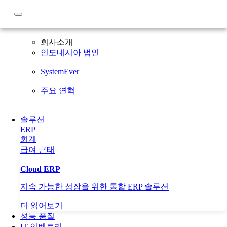
회사소개
회사소개
인도네시아 법인
SystemEver
주요 연혁
솔루션
ERP
회계
급여
근태
Cloud ERP
지속 가능한 성장을 위한 통합 ERP 솔루션
더 읽어보기
성능 품질
IT 인벤토리