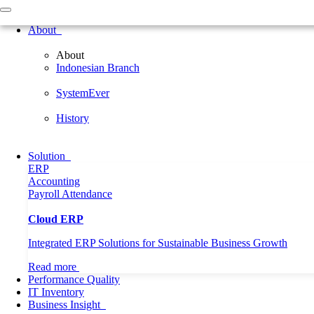
Home
About
About
About
Indonesian Branch
Indonesian Branch
SystemEver
History
SystemEver
Solution
ERP
History
Accounting
Payroll
Attendance
Solution
Performance Quality
ERP
IT Inventory
Accounting
Business Insight
Payroll
Attendance
Professional
General
Cloud ERP
News
CEO Forum
Integrated ERP Solutions for Sustainable Business Growth
Language
EN
English
Read more
Korea
Performance Quality
Need Help?
Call Us
IT Inventory
Business Insight
Home
Article
Mengenal Apa itu Sistem ERP dan Kelebihannya