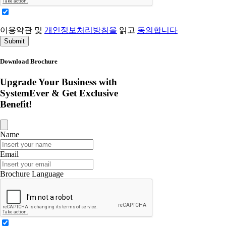
이용약관 및
개인정보처리방침을
읽고
동의합니다
Submit
Download Brochure
Upgrade Your Business with
SystemEver & Get Exclusive
Benefit!
Name
Email
Brochure Language