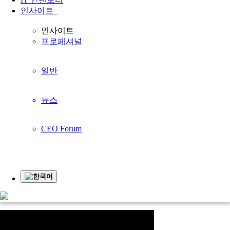
인사이트
귀하의 비즈니스를
인사이트
프로페셔널
더 좋게 만들기
귀사의 사업과 함께 성장합니다
일반
홈페이지
지원하다
동영상
동영상
뉴스
동영상
CEO Forum
계
영
업
인
입
한국어
상