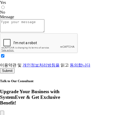
Yes
No
Message
이용약관 및
개인정보처리방침을
읽고
동의합니다
Submit
Talk to Our Consultant
Upgrade Your Business with
SystemEver & Get Exclusive
Benefit!