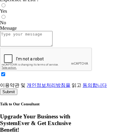
Yes
No
Message
이용약관 및
개인정보처리방침을
읽고
동의합니다
Submit
Talk to Our Consultant
Upgrade Your Business with
SystemEver & Get Exclusive
Benefit!