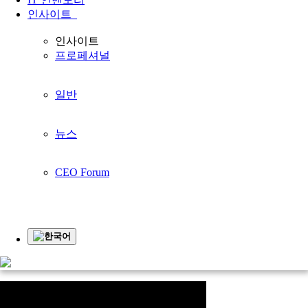
인사이트
귀하의 비즈니스를
인사이트
프로페셔널
더 좋게 만들기
귀사의 사업과 함께 성장합니다
일반
홈페이지
지원하다
동영상
동영상
뉴스
동영상
CEO Forum
계
영
업
인
입
한국어
상