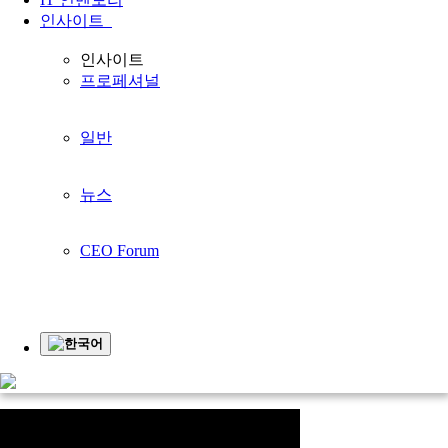
인사이트
귀하의 비즈니스를
인사이트
프로페셔널
더 좋게 만들기
귀사의 사업과 함께 성장합니다
일반
홈페이지
지원하다
동영상
동영상
뉴스
동영상
CEO Forum
계
영
업
인
입
한국어
상