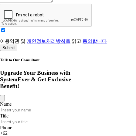
이용약관 및
개인정보처리방침을
읽고
동의합니다
Submit
Talk to Our Consultant
Upgrade Your Business with
SystemEver & Get Exclusive
Benefit!
Name
Title
Phone
+62