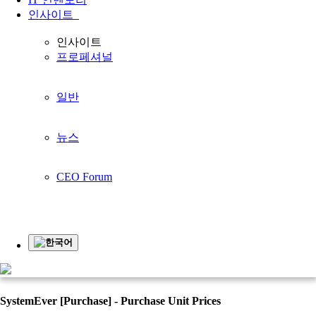
인사이트
귀하의 비즈니스를
인사이트
프로페셔널
더 좋게 만들기
귀사의 사업과 함께 성장합니다
일반
홈페이지
지원하다
동영상
동영상
뉴스
동영상
CEO Forum
한국어
SystemEver [Purchase] - Purchase Unit Prices