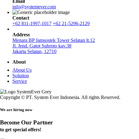
Email
info@systemever.com
Contact
+62 811-1997-1017
+62 21-5296-2129
Address
Menara BP Jamsostek Tower Selatan lt.12
Jl. Jend. Gatot Subroto kav.38
Jakarta Selatan, 12710
About
About Us
Solution
Service
Copyright © PT. System Ever Indonesia. All rights Reserved.
We are hiring now
Become Our Partner
to get special offers!