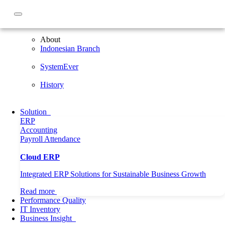
About
About
Indonesian Branch
SystemEver
History
Solution
ERP
Accounting
Payroll
Attendance
Cloud ERP
Integrated ERP Solutions for Sustainable Business Growth
Read more
Performance Quality
IT Inventory
Home
Article
3 Tips Mengelola Inventory untuk Meningkatkan
Business Insight
Belanja Konsumen