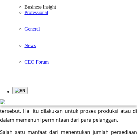
Business Insight
Article
Professional
General
3 Tips Mengelola Inventory untuk Meningkatkan
Belanja Konsumen
News
Jika dilihat dari artinya 
Inventory
CEO Forum
Inventory 
adalah sebuah kegiatan pengaturan di dalam
persediaan dan berhubungan dengan aktivitas di bidang 
logistik di perusahaan. Kegiatan dari sistem tersebut 
EN
meliputi pengecekan pada stok bahan baku atau barang 
setengah jadi dan barang jadi, dan juga persediaan stok 
tersebut. Hal itu dilakukan untuk proses produksi atau di 
dalam memenuhi permintaan dari para pelanggan.
Salah satu manfaat dari menentukan jumlah persediaan 