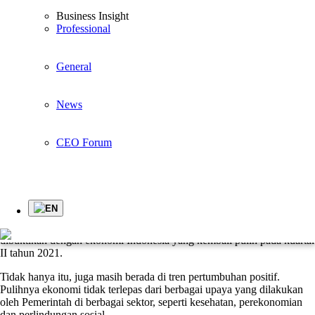
Business Insight
Article
Professional
General
Peta Digital Indonesia 2021-2024, UKM Bakal Go
Digitalisasi Bisnis
News
Pandemi Covid-19 telah memberikan pengaruh buruk pada sektor
ekonomi Indonesia. Bagaimana tidak, pandemi telah menurunkan
CEO Forum
omzet sebagian besar perusahaan yang ada di Indonesia.
Kondisi ekonomi yang menurun membuat daya beli masyarakat
menjadi menurun sehingga membuat sektor ekonomi semakin
terpuruk.
EN
Namun, masa-masa sulit tersebut perlahan kembali pulih. Hal ini bisa
dibuktikan dengan ekonomi Indonesia yang kembali pulih pada kuartal
II tahun 2021.
Tidak hanya itu, juga masih berada di tren pertumbuhan positif.
Pulihnya ekonomi tidak terlepas dari berbagai upaya yang dilakukan
oleh Pemerintah di berbagai sektor, seperti kesehatan, perekonomian
dan perlindungan sosial.