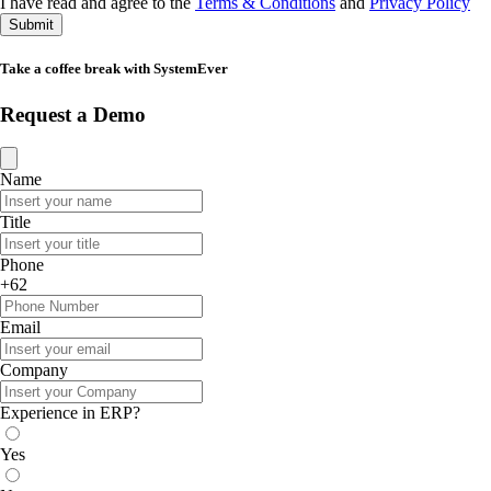
I have read and agree to the
Terms & Conditions
and
Privacy Policy
Submit
Take a coffee break with SystemEver
Request a Demo
Name
Title
Phone
+62
Email
Company
Experience in ERP?
Yes