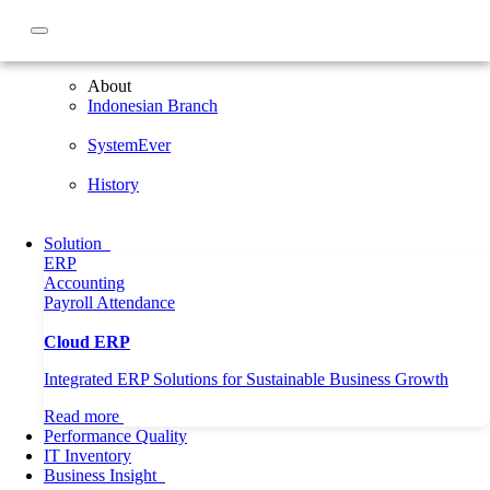
About
About
Indonesian Branch
SystemEver
History
Solution
ERP
Accounting
Payroll
Attendance
Cloud ERP
Integrated ERP Solutions for Sustainable Business Growth
Read more
Performance Quality
IT Inventory
Home
Article
Peta Digital Indonesia 2021-2024, UKM Bakal Go
Business Insight
Digitalisasi Bisnis