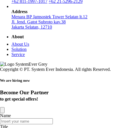
+62 811-1997-1017
+62 21-5296-2129
Address
Menara BP Jamsostek Tower Selatan lt.12
Jl. Jend. Gatot Subroto kav.38
Jakarta Selatan, 12710
About
About Us
Solution
Service
Copyright © PT. System Ever Indonesia. All rights Reserved.
We are hiring now
Become Our Partner
to get special offers!
Name
Title