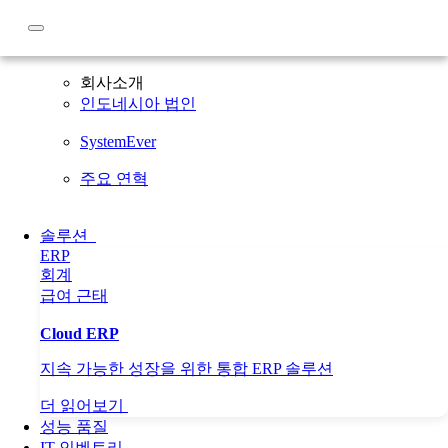
회사소개
회사소개
인도네시아 법인
SystemEver
주요 연혁
솔루션
ERP
회계
급여
근태
Cloud ERP
지속 가능한 성장을 위한 통합 ERP 솔루션
더 읽어보기
성능 품질
IT 인벤토리