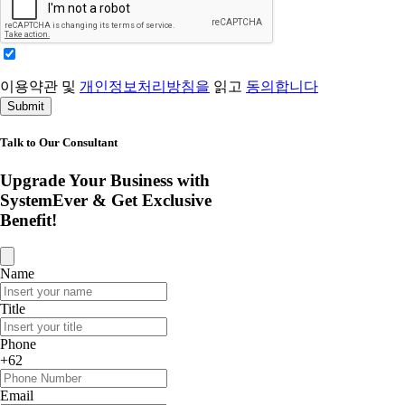
이용약관 및
개인정보처리방침을
읽고
동의합니다
Submit
Talk to Our Consultant
Upgrade Your Business with
SystemEver & Get Exclusive
Benefit!
Name
Title
Phone
+62
Email