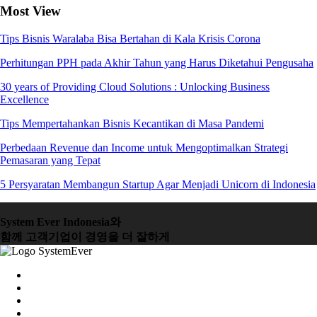
Most View
Tips Bisnis Waralaba Bisa Bertahan di Kala Krisis Corona
Perhitungan PPH pada Akhir Tahun yang Harus Diketahui Pengusaha
30 years of Providing Cloud Solutions : Unlocking Business
Excellence
Tips Mempertahankan Bisnis Kecantikan di Masa Pandemi
Perbedaan Revenue dan Income untuk Mengoptimalkan Strategi
Pemasaran yang Tepat
5 Persyaratan Membangun Startup Agar Menjadi Unicorn di Indonesia
System Ever Indonesia와
함께 고객기업이 경영을 더 잘하게