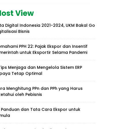
ost View
ta Digital Indonesia 2021-2024, UKM Bakal Go
gitalisasi Bisnis
mahami PPH 22: Pajak Ekspor dan Insentif
merintah untuk Eksportir Selama Pandemi
Tips Menjaga dan Mengelola Sistem ERP
paya Tetap Optimal
ra Menghitung PPn dan PPh yang Harus
ketahui oleh Pebisnis
 Panduan dan Tata Cara Ekspor untuk
mula
ACCOUNTING
Younglimwon Soft Lab
nalisis Rasio
Tops Korean Quality
Keuangan :
Satisfaction Index with