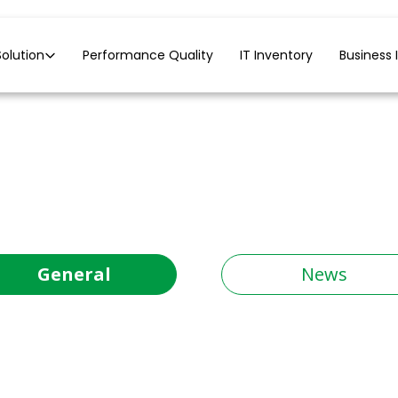
Solution
Performance Quality
IT Inventory
Business 
General
News