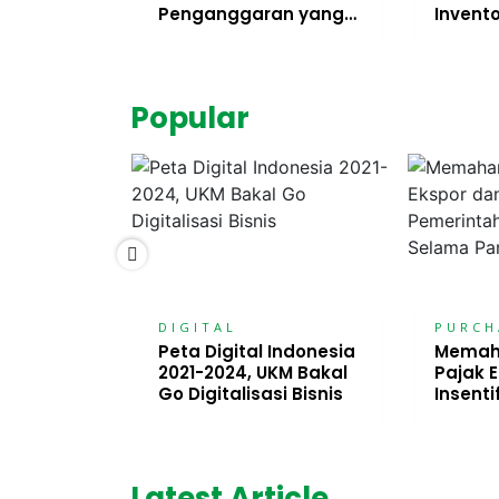
isnis dan
Penganggaran yang
Invent
Tepat dalam Suatu
Berikat
Bisnis
Popular
G
DIGITAL
PURCH
arus
Peta Digital Indonesia
Memaha
n Dalam
2021-2024, UKM Bakal
Pajak 
tuk
Go Digitalisasi Bisnis
Insent
asi
untuk E
Selam
Latest Article