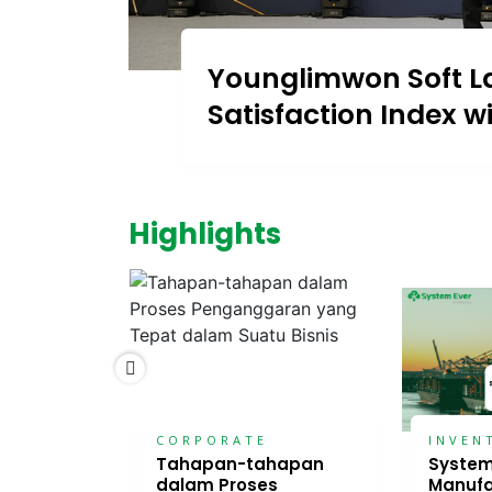
Younglimwon Soft L
Satisfaction Index w
Highlights
CORPORATE
INVEN
ve Post-
Tahapan-tahapan
System
dalam Proses
Manufac