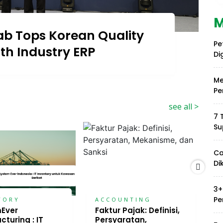
M
ab Tops Korean Quality
Pe
ith Industry ERP
Di
Me
Pe
see all >
7 
Su
Ca
Di
3+
Pe
TORY
ACCOUNTING
Ever
Faktur Pajak: Definisi,
A
turing : IT
Persyaratan,