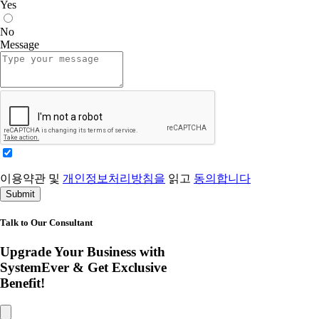
Yes
No
Message
이용약관 및
개인정보처리방침을
읽고
동의합니다
Submit
Talk to Our Consultant
Upgrade Your Business with
SystemEver & Get Exclusive
Benefit!