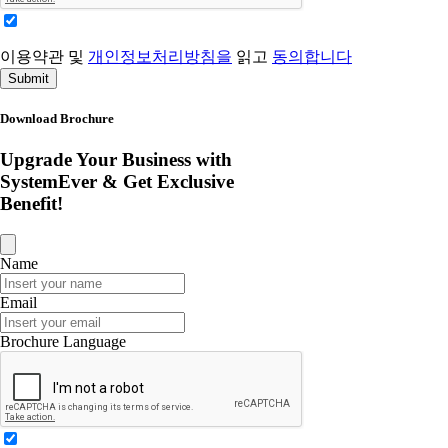
이용약관 및
개인정보처리방침을
읽고
동의합니다
Submit
Download Brochure
Upgrade Your Business with
SystemEver & Get Exclusive
Benefit!
Name
Email
Brochure Language