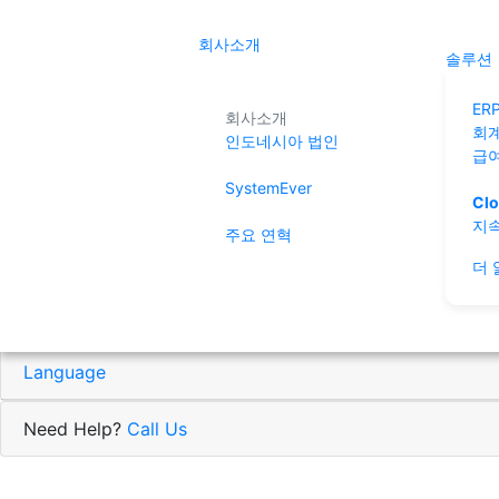
Home
회사소개
솔루션
회사소개
ER
회사소개
회
인도네시아 법인
솔루션
급
SystemEver
성능 품질
Clo
지속
주요 연혁
IT 인벤토리
더
인사이트
Language
Need Help?
Call Us