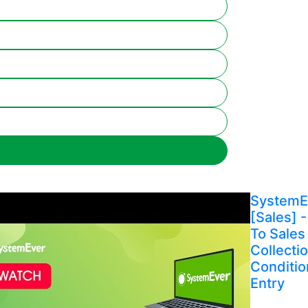
SystemE
[Sales] - 
To Sales
Collecti
Conditio
Entry