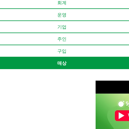
회계
운영
기업
주인
구입
매상