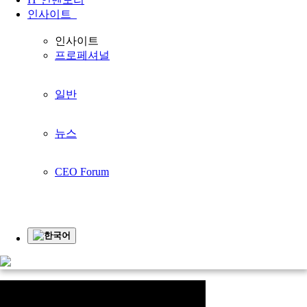
인사이트
귀하의 비즈니스를
인사이트
프로페셔널
더 좋게 만들기
귀사의 사업과 함께 성장합니다
일반
홈페이지
지원하다
동영상
동영상
뉴스
동영상
CEO Forum
계
영
업
인
입
한국어
상