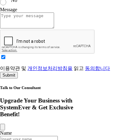
No
Message
이용약관 및
개인정보처리방침을
읽고
동의합니다
Submit
Talk to Our Consultant
Upgrade Your Business with
SystemEver & Get Exclusive
Benefit!
Name