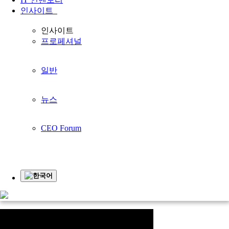
인사이트
귀하의 비즈니스를
인사이트
프로페셔널
더 좋게 만들기
귀사의 사업과 함께 성장합니다
일반
홈페이지
지원하다
동영상
동영상
뉴스
동영상
CEO Forum
계
영
업
인
입
한국어
상