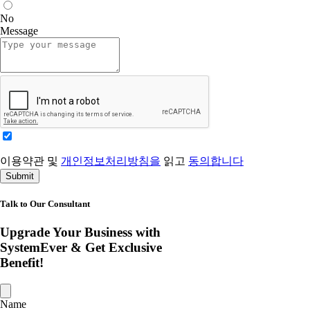
No
Message
이용약관 및
개인정보처리방침을
읽고
동의합니다
Submit
Talk to Our Consultant
Upgrade Your Business with
SystemEver & Get Exclusive
Benefit!
Name