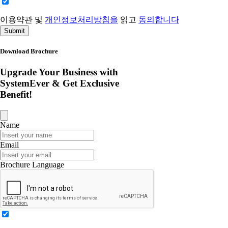
이용약관 및
개인정보처리방침을
읽고
동의합니다
Submit
Download Brochure
Upgrade Your Business with
SystemEver & Get Exclusive
Benefit!
Name
Email
Brochure Language