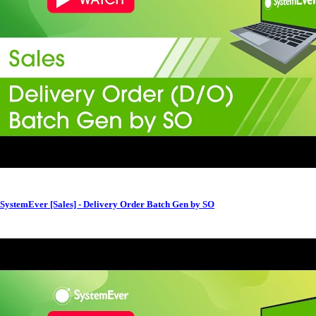
SystemEver [Sales] - Delivery Order Batch Gen by SO